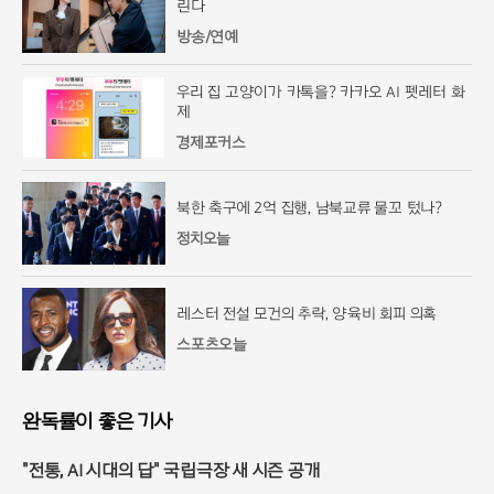
린다
방송/연예
우리 집 고양이가 카톡을? 카카오 AI 펫레터 화
제
경제포커스
북한 축구에 2억 집행, 남북교류 물꼬 텄나?
정치오늘
레스터 전설 모건의 추락, 양육비 회피 의혹
스포츠오늘
완독률이 좋은 기사
"전통, AI 시대의 답" 국립극장 새 시즌 공개