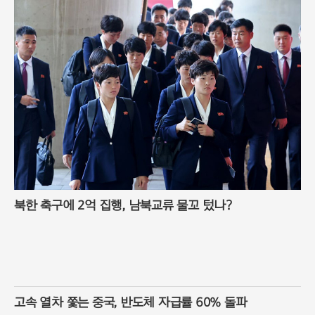
북한 축구에 2억 집행, 남북교류 물꼬 텄나?
고속 열차 쫓는 중국, 반도체 자급률 60% 돌파