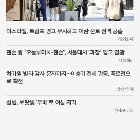
이스라엘, 트럼프 경고 무시하고 이란 본토 전격 공습
해외화제
젠슨 황 "오늘부터 K-젠슨", 서울대서 '과잠' 입고 열광
사회최신
차가원 빌라 감사 문자까지…이승기 전세 갈등, 폭로전으
로 확전
방송/연예
설빙, 보랏빛 '우베'로 여심 저격
경제포커스