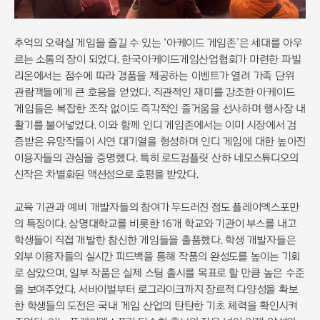
추억의 오락실 게임을 즐길 수 있는 ‘아케이드 게임존’은 세대를 아우
르는 소통의 장이 되었다. 한국아케이드게임산업협회가 마련한 파빌
리온에서는 점수에 따라 경품을 제공하는 이벤트가 열려 가족 단위
관람객들에게 큰 호응을 얻었다. 직관적인 재미를 강조한 아케이드
게임들은 복잡한 조작 없이도 즉각적인 즐거움을 선사하며 행사장 내
활기를 불어넣었다. 이와 함께 인디 게임존에서는 이미 시장에서 검
증받은 유망작들이 시연 대기열을 형성하며 인디 게임에 대한 높아진
이용자들의 관심을 증명했다. 특히 로드컴플릿 산하 네모스튜디오의
신작은 차별화된 액션성으로 호평을 받았다.
교육 기관과 예비 개발자들의 참여가 두드러진 점도 플레이엑스포만
의 특징이다. 상명대학교를 비롯한 16개 학교와 기관이 부스를 내고
학생들이 직접 개발한 참신한 게임들을 출품했다. 학생 개발자들은
외부 이용자들의 실시간 피드백을 통해 작품의 완성도를 높이는 기회
로 삼았으며, 일부 작품은 실제 스팀 출시를 목표로 할 만큼 높은 수준
을 보여주었다. 서바이벌부터 로그라이크까지 장르적 다양성을 확보
한 학생들의 도전은 국내 게임 산업의 탄탄한 기초 체력을 확인시켜