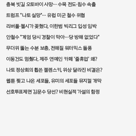
충북 빗길 오토바이 사망… 수목 전도·침수 속출
트럼프 "나토 실망"… 유럽 미군 철수 위협
리버풀·첼시가 꽂혔다, 이한범 빅리그 입성 임박
안철수 "계엄 당시 경찰이 막아…당 방해 없었다"
무더위 뚫는 수분 보충, 전해질 워터믹스 돌풍
이동건도 멈췄다, 제주 연예인 카페 '줄휴업' 왜?
나토 정상회의 휩쓴 젤렌스키, 위상 달라진 비결은?
웹툰 찢고 나온 세포들, 유미의 세포들 뮤지컬 개막
선호투표제면 김문수 당선? 비현실적 가설의 함정