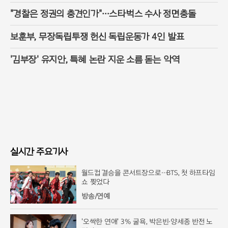
"경찰은 정권의 충견인가"…스타벅스 수사 정면충돌
보훈부, 무장독립투쟁 헌신 독립운동가 4인 발표
'김부장' 유지안, 특혜 논란 지운 소름 돋는 악역
실시간 주요기사
월드컵 결승을 콘서트장으로…BTS, 첫 하프타임
쇼 찢었다
방송/연예
'오싹한 연애' 3% 굴욕, 박은빈·양세종 반전 노