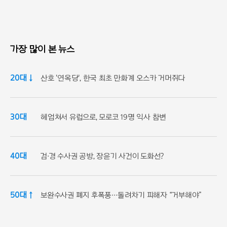
가장 많이 본 뉴스
20대 ↓
산호 '연옥당', 한국 최초 만화계 오스카 거머쥐다
30대
헤엄쳐서 유럽으로, 모로코 19명 익사 참변
40대
검·경 수사권 공방, 장윤기 사건이 도화선?
50대 ↑
보완수사권 폐지 후폭풍…돌려차기 피해자 “거부해야”