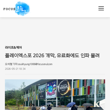
주
요
서
비
스
메
뉴
펼
치
라이프&케어
기
플레이엑스포 2026 개막, 유료화에도 인파 몰려
오석형 기자 osukhyung1006@focusonul.com
2026-05-21 18:34