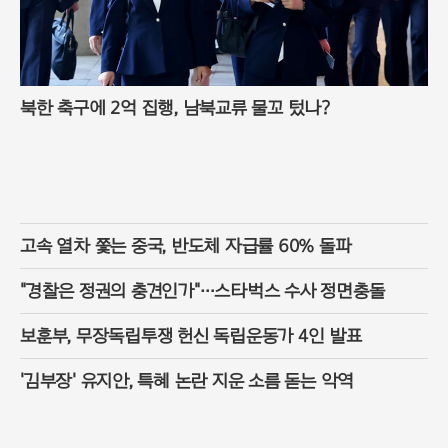
북한 축구에 2억 집행, 남북교류 물꼬 텄나?
고속 열차 쫓는 중국, 반도체 자급률 60% 돌파
"경찰은 정권의 충견인가"…스타벅스 수사 정면충돌
보훈부, 무장독립투쟁 헌신 독립운동가 4인 발표
'김부장' 유지안, 특혜 논란 지운 소름 돋는 악역