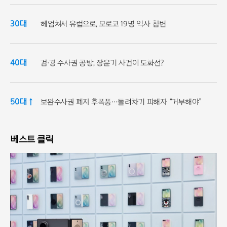
30대
헤엄쳐서 유럽으로, 모로코 19명 익사 참변
40대
검·경 수사권 공방, 장윤기 사건이 도화선?
50대 ↑
보완수사권 폐지 후폭풍…돌려차기 피해자 “거부해야”
베스트 클릭