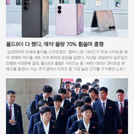
폴드8이 다 했다, 예약 물량 70% 휩쓸며 흥행
삼성전자의 차세대 폴더블 스마트폰인 '갤럭시 Z8' 시리즈가 국내 스마트폰 예
약 판매의 역사를 새로 쓰며 화려한 등장을 알렸다. 지난달 28일부터 일주일간
진행된 사전판매 결과, 폴드8과 플립8 시리즈는 총 144만 대라는 경이로운 판
매고를 올렸다. 이는 과거 갤럭시 시리즈 중 가장 높은 인기를 구가했던 노트1