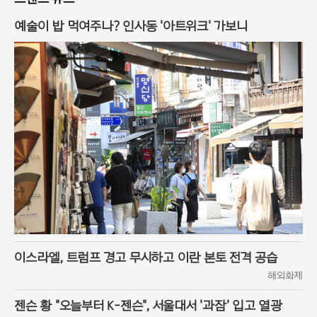
예술이 밥 먹여주나? 인사동 '아트위크' 가보니
이스라엘, 트럼프 경고 무시하고 이란 본토 전격 공습
해외화제
젠슨 황 "오늘부터 K-젠슨", 서울대서 '과잠' 입고 열광