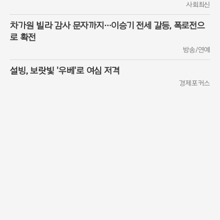
사회최신
차가원 빌라 감사 문자까지…이승기 전세 갈등, 폭로전으
로 확전
방송/연예
설빙, 보랏빛 '우베'로 여심 저격
경제포커스