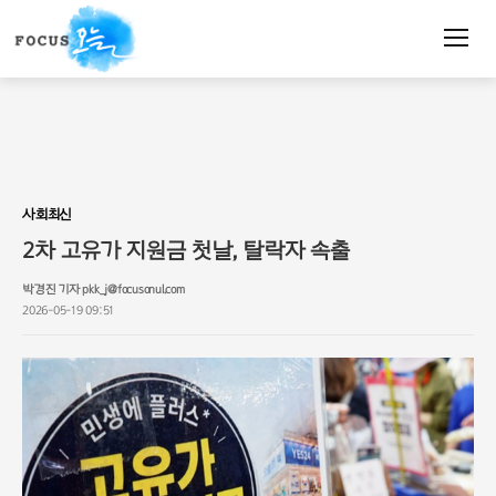
주
요
서
비
스
메
뉴
펼
치
사회최신
기
2차 고유가 지원금 첫날, 탈락자 속출
박경진 기자 pkk_j@focusonul.com
2026-05-19 09:51