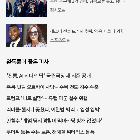
북한 축구에 2억 집행, 남북교류 물꼬 텄나?
정치오늘
레스터 전설 모건의 추락, 양육비 회피 의혹
스포츠오늘
완독률이 좋은 기사
"전통, AI 시대의 답" 국립극장 새 시즌 공개
충북 빗길 오토바이 사망… 수목 전도·침수 속출
트럼프 "나토 실망"… 유럽 미군 철수 위협
리버풀·첼시가 꽂혔다, 이한범 빅리그 입성 임박
안철수 "계엄 당시 경찰이 막아…당 방해 없었다"
무더위 뚫는 수분 보충, 전해질 워터믹스 돌풍