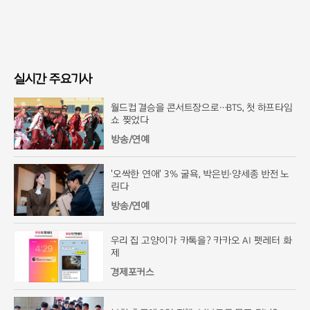
실시간 주요기사
월드컵 결승을 콘서트장으로…BTS, 첫 하프타임
쇼 찢었다
방송/연예
'오싹한 연애' 3% 굴욕, 박은빈·양세종 반전 노
린다
방송/연예
우리 집 고양이가 카톡을? 카카오 AI 펫레터 화
제
경제포커스