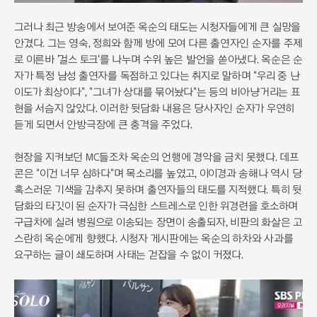
그러나 최근 방송에서 보여준 옥순의 태도는 시청자들에게 큰 실망을
안겼다. 그는 영숙, 정희와 함께 방에 모여 다른 출연자인 순자를 주제
로 이른바 '걸스 토크'를 나누며 수위 높은 발언을 쏟아냈다. 옥순은 순
자가 특정 남성 출연자를 독점하고 있다는 취지로 말하며 "우리 중 난
이도가 최상이다", "그녀가 상대를 묶어놨다"는 등의 비아냥거리는 표
현을 서슴지 않았다. 이러한 뒷담화 내용은 당사자인 순자가 우연히
듣게 되면서 안방극장에 큰 충격을 주었다.
현장을 지켜보던 MC들조차 옥순의 언행에 경악을 금치 못했다. 데프
콘은 "이건 너무 심하다"며 목소리를 높였고, 이이경과 송해나 역시 당
혹스러운 기색을 감추지 못하며 출연자들의 태도를 지적했다. 특히 뒷
담화의 타깃이 된 순자가 극심한 스트레스로 인한 위경련을 호소하며
구급차에 실려 병원으로 이송되는 장면이 송출되자, 비판의 화살은 고
스란히 옥순에게 향했다. 시청자 게시판에는 옥순의 하차와 사과를
요구하는 글이 쇄도하며 사태는 걷잡을 수 없이 커졌다.