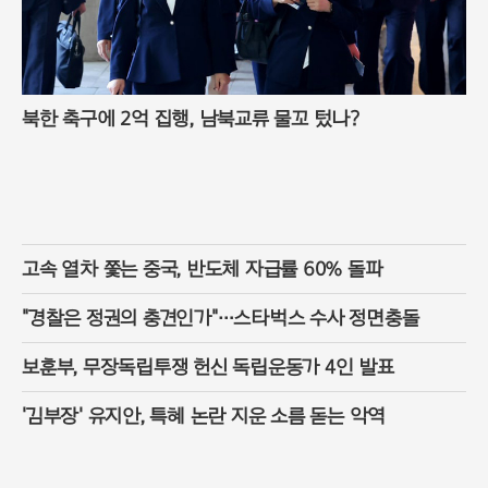
북한 축구에 2억 집행, 남북교류 물꼬 텄나?
고속 열차 쫓는 중국, 반도체 자급률 60% 돌파
"경찰은 정권의 충견인가"…스타벅스 수사 정면충돌
보훈부, 무장독립투쟁 헌신 독립운동가 4인 발표
'김부장' 유지안, 특혜 논란 지운 소름 돋는 악역