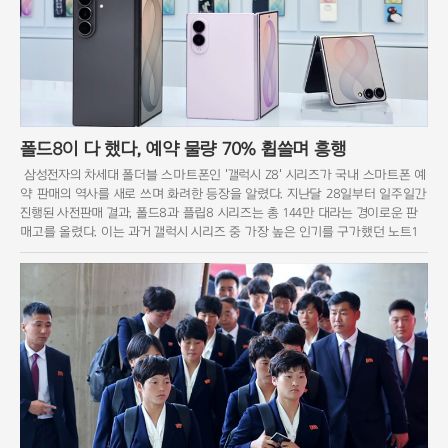
폴드8이 다 했다, 예약 물량 70% 휩쓸며 흥행
삼성전자의 차세대 폴더블 스마트폰인 '갤럭시 Z8' 시리즈가 국내 스마트폰 예
약 판매의 역사를 새로 쓰며 화려한 등장을 알렸다. 지난달 28일부터 일주일간
진행된 사전판매 결과, 폴드8과 플립8 시리즈는 총 144만 대라는 경이로운 판
매고를 올렸다. 이는 과거 갤럭시 시리즈 중 가장 높은 인기를 구가했던 노트1