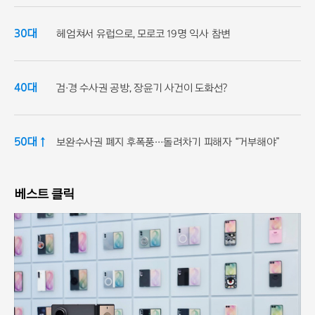
30대
헤엄쳐서 유럽으로, 모로코 19명 익사 참변
40대
검·경 수사권 공방, 장윤기 사건이 도화선?
50대 ↑
보완수사권 폐지 후폭풍…돌려차기 피해자 “거부해야”
베스트 클릭