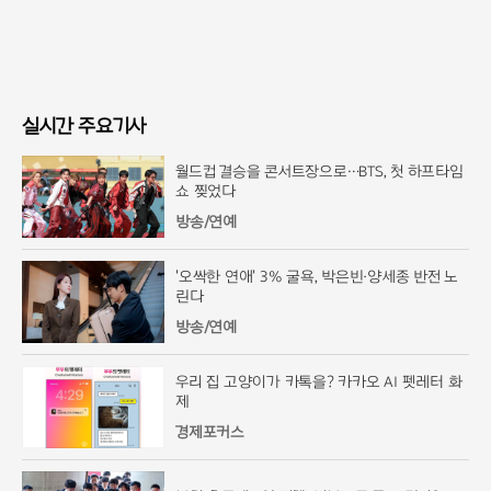
실시간 주요기사
월드컵 결승을 콘서트장으로…BTS, 첫 하프타임
쇼 찢었다
방송/연예
'오싹한 연애' 3% 굴욕, 박은빈·양세종 반전 노
린다
방송/연예
우리 집 고양이가 카톡을? 카카오 AI 펫레터 화
제
경제포커스