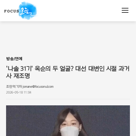
주
요
서
비
스
메
뉴
펼
치
방송/연예
기
'나솔 31기' 옥순의 두 얼굴? 대선 대변인 시절 과거
사 재조명
조만억 기자 jomane@focusonul.com
2026-05-18 11:04