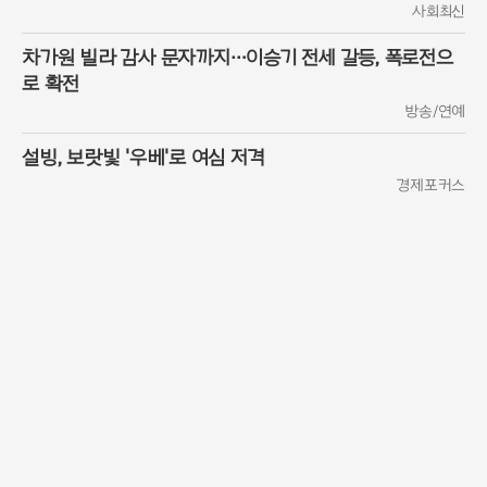
사회최신
차가원 빌라 감사 문자까지…이승기 전세 갈등, 폭로전으
로 확전
방송/연예
설빙, 보랏빛 '우베'로 여심 저격
경제포커스