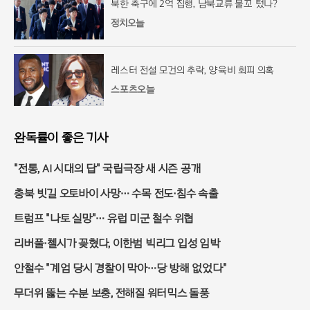
북한 축구에 2억 집행, 남북교류 물꼬 텄나?
정치오늘
레스터 전설 모건의 추락, 양육비 회피 의혹
스포츠오늘
완독률이 좋은 기사
"전통, AI 시대의 답" 국립극장 새 시즌 공개
충북 빗길 오토바이 사망… 수목 전도·침수 속출
트럼프 "나토 실망"… 유럽 미군 철수 위협
리버풀·첼시가 꽂혔다, 이한범 빅리그 입성 임박
안철수 "계엄 당시 경찰이 막아…당 방해 없었다"
무더위 뚫는 수분 보충, 전해질 워터믹스 돌풍