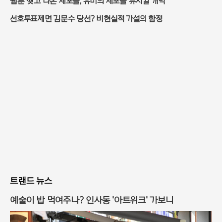
웹툰 찢고 나온 세포들, 유미의 세포들 뮤지컬 개막
선호투표제면 김문수 당선? 비현실적 가설의 함정
트랜드 뉴스
예술이 밥 먹여주나? 인사동 '아트위크' 가보니