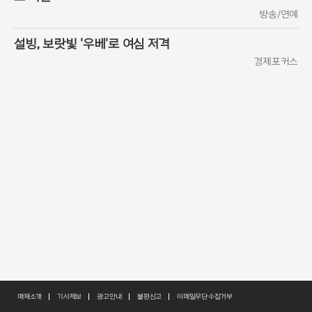
방송/연예
설빙, 보랏빛 '우베'로 여심 저격
경제포커스
매체소개
기사제보
광고안내
불편신고
이메일무단수집거부