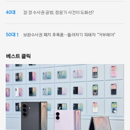
40대
검·경 수사권 공방, 장윤기 사건이 도화선?
50대 ↑
보완수사권 폐지 후폭풍…돌려차기 피해자 “거부해야”
베스트 클릭