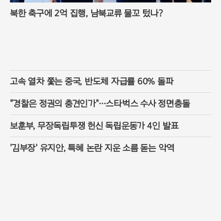
북한 축구에 2억 집행, 남북교류 물꼬 텄나?
고속 열차 쫓는 중국, 반도체 자급률 60% 돌파
"경찰은 정권의 충견인가"…스타벅스 수사 정면충돌
보훈부, 무장독립투쟁 헌신 독립운동가 4인 발표
'김부장' 유지안, 특혜 논란 지운 소름 돋는 악역