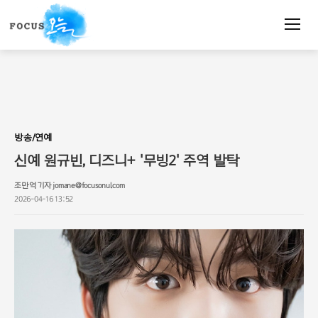
주
요
서
비
스
메
뉴
펼
치
방송/연예
기
신예 원규빈, 디즈니+ '무빙2' 주역 발탁
조만억 기자 jomane@focusonul.com
2026-04-16 13:52