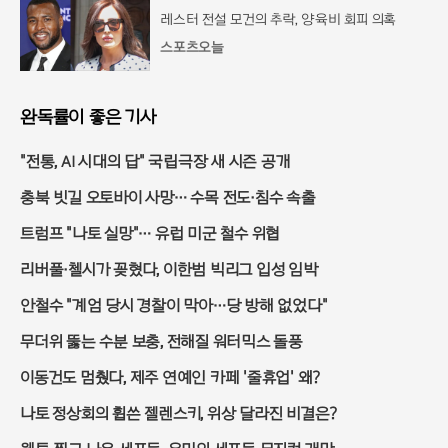
레스터 전설 모건의 추락, 양육비 회피 의혹
스포츠오늘
완독률이 좋은 기사
"전통, AI 시대의 답" 국립극장 새 시즌 공개
충북 빗길 오토바이 사망… 수목 전도·침수 속출
트럼프 "나토 실망"… 유럽 미군 철수 위협
리버풀·첼시가 꽂혔다, 이한범 빅리그 입성 임박
안철수 "계엄 당시 경찰이 막아…당 방해 없었다"
무더위 뚫는 수분 보충, 전해질 워터믹스 돌풍
이동건도 멈췄다, 제주 연예인 카페 '줄휴업' 왜?
나토 정상회의 휩쓴 젤렌스키, 위상 달라진 비결은?