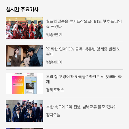
실시간 주요기사
월드컵 결승을 콘서트장으로…BTS, 첫 하프타임
쇼 찢었다
방송/연예
'오싹한 연애' 3% 굴욕, 박은빈·양세종 반전 노
린다
방송/연예
우리 집 고양이가 카톡을? 카카오 AI 펫레터 화
제
경제포커스
북한 축구에 2억 집행, 남북교류 물꼬 텄나?
정치오늘