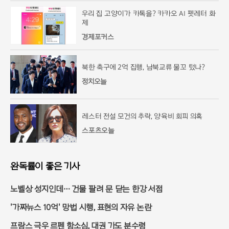
우리 집 고양이가 카톡을? 카카오 AI 펫레터 화
제
경제포커스
북한 축구에 2억 집행, 남북교류 물꼬 텄나?
정치오늘
레스터 전설 모건의 추락, 양육비 회피 의혹
스포츠오늘
완독률이 좋은 기사
노벨상 성지인데… 건물 팔려 문 닫는 한강 서점
'가짜뉴스 10억' 망법 시행, 표현의 자유 논란
프랑스 극우 르펜 항소심, 대권 가도 분수령