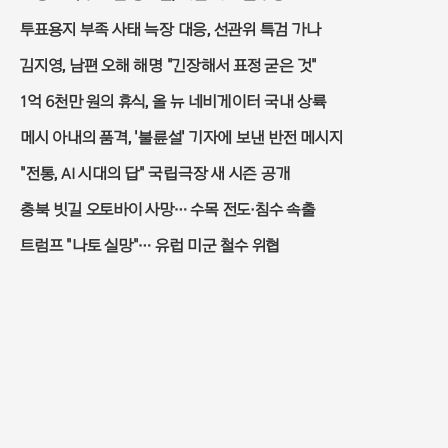
투표용지 부족 사태 늑장 대응, 선관위 특검 가나
김지영, 남편 오해 해명 "긴장해서 표정 굳은 것"
1억 6천만 원의 휴식, 올 뉴 네비게이터 국내 상륙
메시 아내의 품격, '불륜설' 기자에 보낸 반전 메시지
"전통, AI 시대의 답" 국립극장 새 시즌 공개
충북 빗길 오토바이 사망… 수목 전도·침수 속출
트럼프 "나토 실망"… 유럽 미군 철수 위협