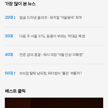
가장 많이 본 뉴스
20대 ↓
얼굴 드러낸 올라프…뮤지컬 '겨울왕국' 파격
30대
다음 주 서울 37도, 동풍이 부르는 역대급 폭염
40대
연준 금리 동결…워시 의장 "9월 인상 미확정"
50대 ↑
브브걸 탈퇴 남유정, 워터밤서 '롤린' 부를까?
베스트 클릭