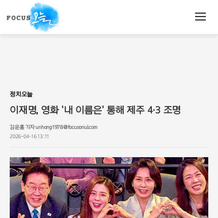
주
요
서
비
스
메
뉴
펼
치
정치오늘
기
이재명, 영화 '내 이름은' 통해 제주 4·3 조명
김운홍 기자 unhong1978@focusonul.com
2026-04-16 13:11