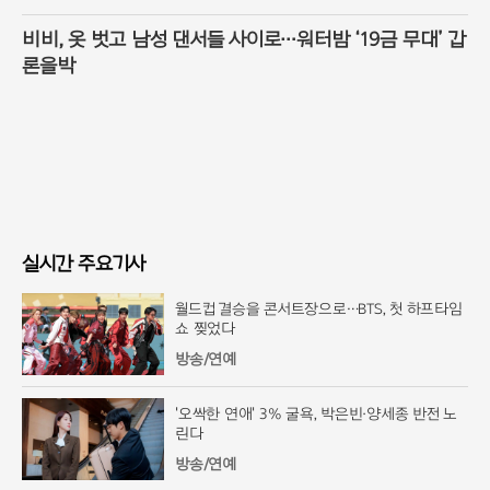
비비, 옷 벗고 남성 댄서들 사이로…워터밤 ‘19금 무대’ 갑
론을박
실시간 주요기사
월드컵 결승을 콘서트장으로…BTS, 첫 하프타임
쇼 찢었다
방송/연예
'오싹한 연애' 3% 굴욕, 박은빈·양세종 반전 노
린다
방송/연예