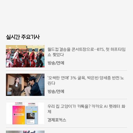
실시간 주요기사
월드컵 결승을 콘서트장으로…BTS, 첫 하프타임
쇼 찢었다
방송/연예
'오싹한 연애' 3% 굴욕, 박은빈·양세종 반전 노
린다
방송/연예
우리 집 고양이가 카톡을? 카카오 AI 펫레터 화
제
경제포커스