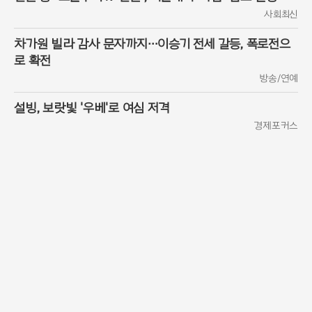
사회최신
차가원 빌라 감사 문자까지…이승기 전세 갈등, 폭로전으
로 확전
방송/연예
설빙, 보랏빛 '우베'로 여심 저격
경제포커스