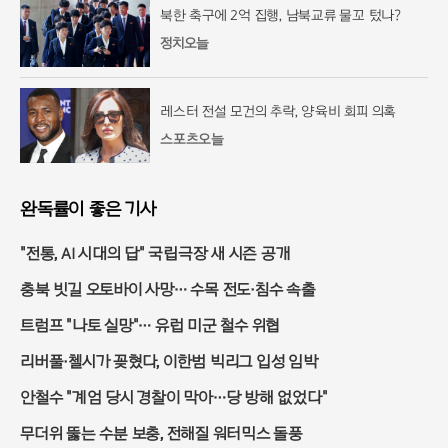
북한 축구에 2억 집행, 남북교류 물꼬 텄나?
정치오늘
레스터 전설 모건의 추락, 양육비 회피 의혹
스포츠오늘
완독률이 좋은 기사
"전통, AI 시대의 답" 국립극장 새 시즌 공개
충북 빗길 오토바이 사망… 수목 전도·침수 속출
트럼프 "나토 실망"… 유럽 미군 철수 위협
리버풀·첼시가 꽂혔다, 이한범 빅리그 입성 임박
안철수 "계엄 당시 경찰이 막아…당 방해 없었다"
무더위 뚫는 수분 보충, 전해질 워터믹스 돌풍