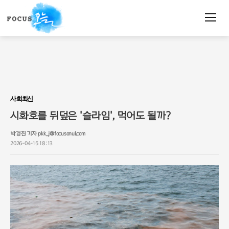
주
요
서
비
스
메
뉴
펼
치
사회최신
기
시화호를 뒤덮은 '슬라임', 먹어도 될까?
박경진 기자 pkk_j@focusonul.com
2026-04-15 18:13