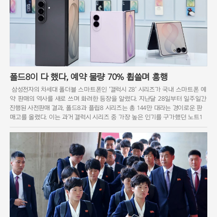
폴드8이 다 했다, 예약 물량 70% 휩쓸며 흥행
삼성전자의 차세대 폴더블 스마트폰인 '갤럭시 Z8' 시리즈가 국내 스마트폰 예
약 판매의 역사를 새로 쓰며 화려한 등장을 알렸다. 지난달 28일부터 일주일간
진행된 사전판매 결과, 폴드8과 플립8 시리즈는 총 144만 대라는 경이로운 판
매고를 올렸다. 이는 과거 갤럭시 시리즈 중 가장 높은 인기를 구가했던 노트1