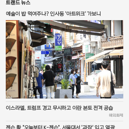
트랜드 뉴스
예술이 밥 먹여주나? 인사동 '아트위크' 가보니
이스라엘, 트럼프 경고 무시하고 이란 본토 전격 공습
해외화제
젠슨 황 "오늘부터 K-젠슨", 서울대서 '과잠' 입고 열광