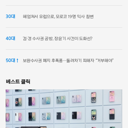
30대
헤엄쳐서 유럽으로, 모로코 19명 익사 참변
40대
검·경 수사권 공방, 장윤기 사건이 도화선?
50대 ↑
보완수사권 폐지 후폭풍…돌려차기 피해자 “거부해야”
베스트 클릭