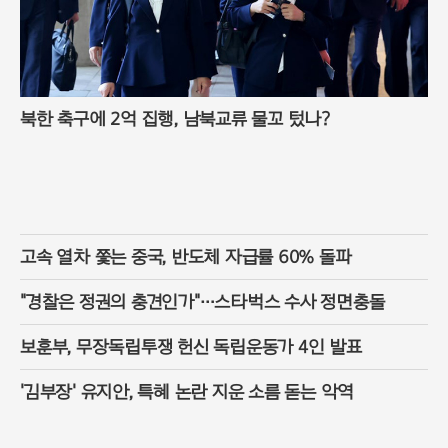
북한 축구에 2억 집행, 남북교류 물꼬 텄나?
고속 열차 쫓는 중국, 반도체 자급률 60% 돌파
"경찰은 정권의 충견인가"…스타벅스 수사 정면충돌
보훈부, 무장독립투쟁 헌신 독립운동가 4인 발표
'김부장' 유지안, 특혜 논란 지운 소름 돋는 악역