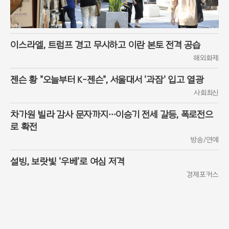
이스라엘, 트럼프 경고 무시하고 이란 본토 전격 공습
해외화제
젠슨 황 "오늘부터 K-젠슨", 서울대서 '과잠' 입고 열광
사회최신
차가원 빌라 감사 문자까지…이승기 전세 갈등, 폭로전으
로 확전
방송/연예
설빙, 보랏빛 '우베'로 여심 저격
경제포커스