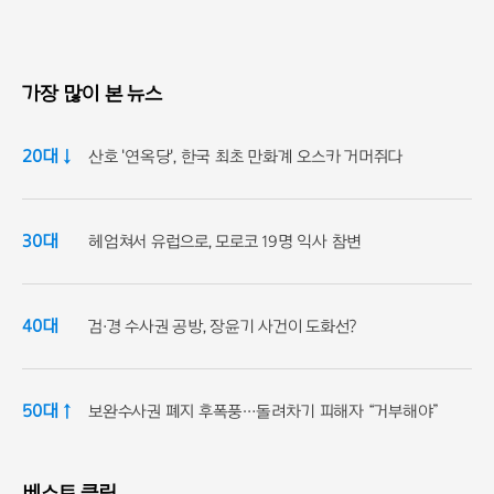
가장 많이 본 뉴스
20대 ↓
산호 '연옥당', 한국 최초 만화계 오스카 거머쥐다
30대
헤엄쳐서 유럽으로, 모로코 19명 익사 참변
40대
검·경 수사권 공방, 장윤기 사건이 도화선?
50대 ↑
보완수사권 폐지 후폭풍…돌려차기 피해자 “거부해야”
베스트 클릭