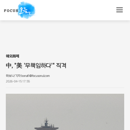
주
요
서
비
스
메
뉴
펼
치
해외화제
기
中, "美 '무책임하다'" 직격
하보나 기자 bonafi@focusonul.com
2026-04-15 17:55