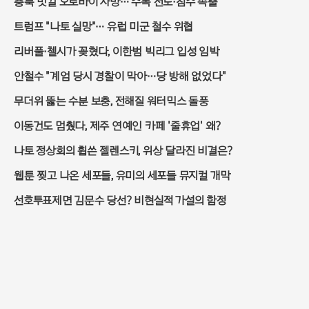
충북 빗길 오토바이 사망… 수목 전도·침수 속출
트럼프 "나토 실망"… 유럽 미군 철수 위협
리버풀·첼시가 꽂혔다, 이한범 빅리그 입성 임박
안철수 "계엄 당시 경찰이 막아…당 방해 없었다"
무더위 뚫는 수분 보충, 전해질 워터믹스 돌풍
이동건도 멈췄다, 제주 연예인 카페 '줄휴업' 왜?
나토 정상회의 휩쓴 젤렌스키, 위상 달라진 비결은?
웹툰 찢고 나온 세포들, 유미의 세포들 뮤지컬 개막
선호투표제면 김문수 당선? 비현실적 가설의 함정