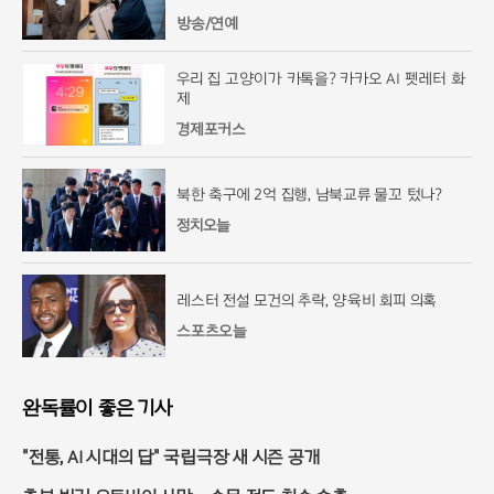
방송/연예
우리 집 고양이가 카톡을? 카카오 AI 펫레터 화
제
경제포커스
북한 축구에 2억 집행, 남북교류 물꼬 텄나?
정치오늘
레스터 전설 모건의 추락, 양육비 회피 의혹
스포츠오늘
완독률이 좋은 기사
"전통, AI 시대의 답" 국립극장 새 시즌 공개