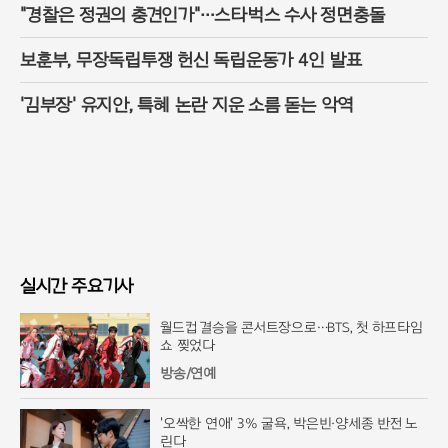
"경찰은 정권의 충견인가"…스타벅스 수사 정면충돌
보훈부, 무장독립투쟁 헌신 독립운동가 4인 발표
'김부장' 유지안, 특혜 논란 지운 소름 돋는 악역
실시간 주요기사
월드컵 결승을 콘서트장으로…BTS, 첫 하프타임
쇼 찢었다
방송/연예
'오싹한 연애' 3% 굴욕, 박은빈·양세종 반전 노
린다