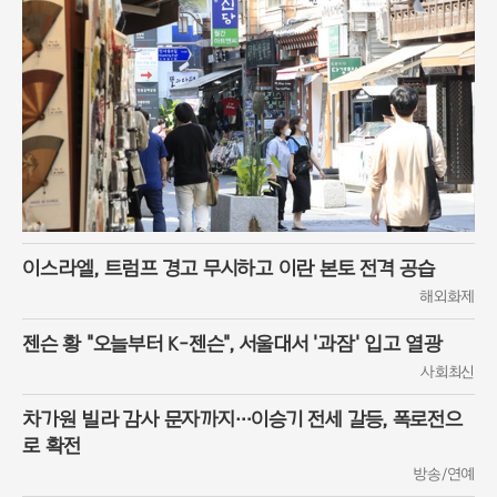
이스라엘, 트럼프 경고 무시하고 이란 본토 전격 공습
해외화제
젠슨 황 "오늘부터 K-젠슨", 서울대서 '과잠' 입고 열광
사회최신
차가원 빌라 감사 문자까지…이승기 전세 갈등, 폭로전으
로 확전
방송/연예