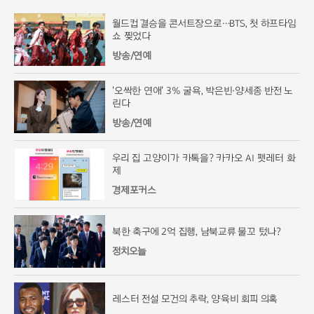
월드컵 결승을 콘서트장으로…BTS, 첫 하프타임
쇼 찢었다
방송/연예
'오싹한 연애' 3% 굴욕, 박은빈·양세종 반전 노
린다
방송/연예
우리 집 고양이가 카톡을? 카카오 AI 펫레터 화
제
경제포커스
북한 축구에 2억 집행, 남북교류 물꼬 텄나?
정치오늘
레스터 전설 모건의 추락, 양육비 회피 의혹