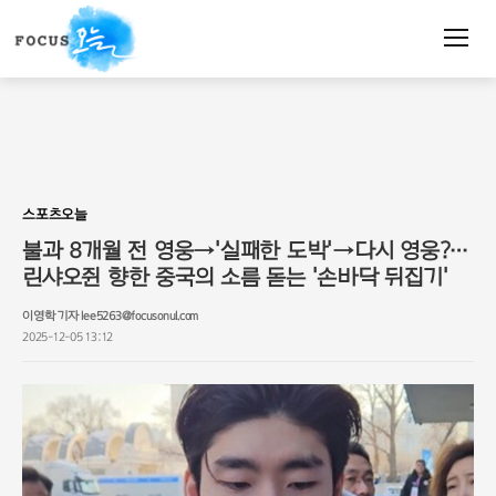
주
요
서
비
스
메
뉴
펼
치
스포츠오늘
기
불과 8개월 전 영웅→'실패한 도박'→다시 영웅?…
린샤오쥔 향한 중국의 소름 돋는 '손바닥 뒤집기'
이영학 기자 lee5263@focusonul.com
2025-12-05 13:12