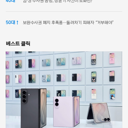
40대
검·경 수사권 공방, 장윤기 사건이 도화선?
50대 ↑
보완수사권 폐지 후폭풍…돌려차기 피해자 “거부해야”
베스트 클릭