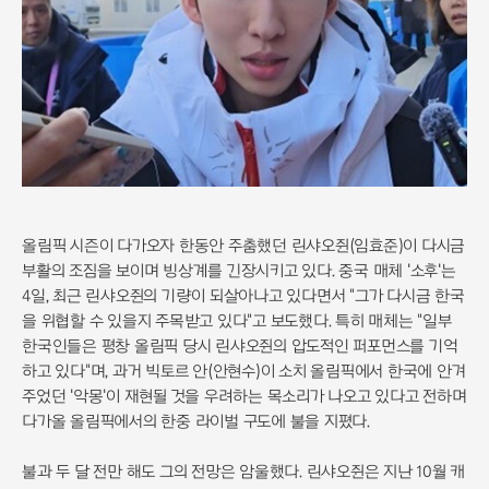
올림픽 시즌이 다가오자 한동안 주춤했던 린샤오쥔(임효준)이 다시금
부활의 조짐을 보이며 빙상계를 긴장시키고 있다. 중국 매체 '소후'는
4일, 최근 린샤오쥔의 기량이 되살아나고 있다면서 "그가 다시금 한국
을 위협할 수 있을지 주목받고 있다"고 보도했다. 특히 매체는 "일부
한국인들은 평창 올림픽 당시 린샤오쥔의 압도적인 퍼포먼스를 기억
하고 있다"며, 과거 빅토르 안(안현수)이 소치 올림픽에서 한국에 안겨
주었던 '악몽'이 재현될 것을 우려하는 목소리가 나오고 있다고 전하며
다가올 올림픽에서의 한중 라이벌 구도에 불을 지폈다.
불과 두 달 전만 해도 그의 전망은 암울했다. 린샤오쥔은 지난 10월 캐