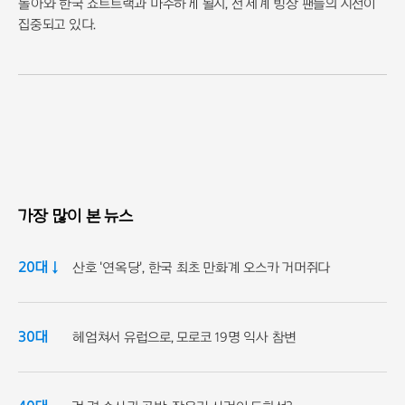
돌아와 한국 쇼트트랙과 마주하게 될지, 전 세계 빙상 팬들의 시선이
집중되고 있다.
가장 많이 본 뉴스
20대 ↓
산호 '연옥당', 한국 최초 만화계 오스카 거머쥐다
30대
헤엄쳐서 유럽으로, 모로코 19명 익사 참변