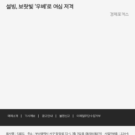
설빙, 보랏빛 '우베'로 여심 저격
경제포커스
매체소개
기사제보
광고안내
불편신고
이메일무단수집거부
회사명 : 디로드
주소 : 부산광역시 서구 망양로 72-1, 7층 702호 (동대신동3가)
사업자번호 : 224-5