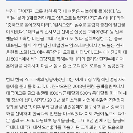
부진이 깊어지자 그를 향한 중국 내 여론은 싸늘하게 돌아섰다. '소
후'는 "불과 8개월 전만 해도 영웅으로 불렸지만 지금은 아니다"라며
"중국으로 돌아오지 마라", "린샤오쥔의 실수로 올림픽 출전에 빨간불
이 켜졌다", "대표팀의 린샤오쥔 선택은 잘못된 도박이었다" 등 일부
팬들의 가혹한 비판을 그대로 전하기도 했다. 절치부심한 그는 중국
대표팀과 함께 약 한 달간 네덜란드 암스테르담에서 강도 높은 전지
훈련을 소화했고, 이는 즉각적인 효과로 나타났다. 그는 이어진 3차 대
회 500m에서 세계 최강자로 꼽히는 캐나다의 윌리암 단지누에 이어
은메달을 차지하며 마침내 올 시즌 첫 포디움에 오르는 데 성공했다.
한때 한국 쇼트트랙의 영웅이었던 그는 이제 가장 위협적인 경쟁자로
돌아올 준비를 하고 있다. 린샤오쥔은 2018년 평창 동계올림픽에서
태극마크를 달고 출전해 1500m 금메달과 500m 동메달을 따내며 세
계 정상에 섰다. 하지만 2019년 불미스러운 사건에 휘말려 자격정지
징계를 받았고, 이후 무죄 판결을 받았음에도 불구하고 끝내 중국 귀
화를 선택하며 한국과의 인연을 마무리했다. 이제 2달여 앞으로 다가
온 밀라노·코르티나담페초 동계올림픽은 그가 8년 만에 서는 올림픽
무대다. 태극기 대신 오성홍기를 가슴에 단 그가 과연 어떤 모습으로