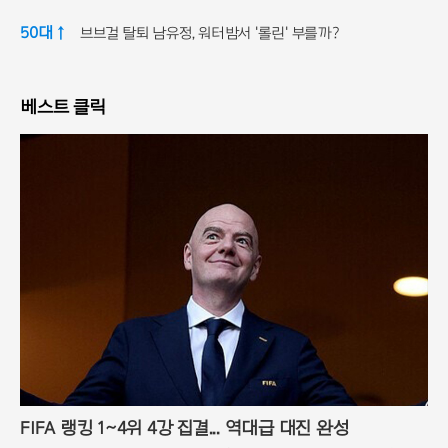
50대 ↑
브브걸 탈퇴 남유정, 워터밤서 '롤린' 부를까?
베스트 클릭
FIFA 랭킹 1~4위 4강 집결... 역대급 대진 완성