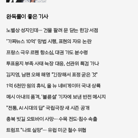
완독률이 좋은 기사
노벨상 성지인데… 건물 팔려 문 닫는 한강 서점
'가짜뉴스 10억' 망법 시행, 표현의 자유 논란
프랑스 극우 르펜 항소심, 대권 가도 분수령
투표용지 부족 사태 늑장 대응, 선관위 특검 가나
김지영, 남편 오해 해명 "긴장해서 표정 굳은 것"
1억 6천만 원의 휴식, 올 뉴 네비게이터 국내 상륙
메시 아내의 품격, '불륜설' 기자에 보낸 반전 메시지
"전통, AI 시대의 답" 국립극장 새 시즌 공개
충북 빗길 오토바이 사망… 수목 전도·침수 속출
트럼프 "나토 실망"… 유럽 미군 철수 위협