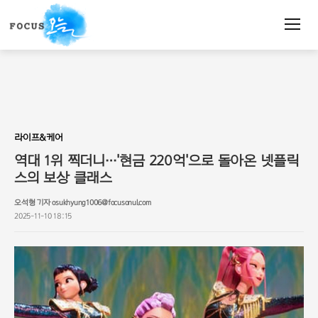
주
요
서
비
스
메
뉴
펼
치
라이프&케어
기
역대 1위 찍더니…'현금 220억'으로 돌아온 넷플릭
스의 보상 클래스
오석형 기자 osukhyung1006@focusonul.com
2025-11-10 18:15