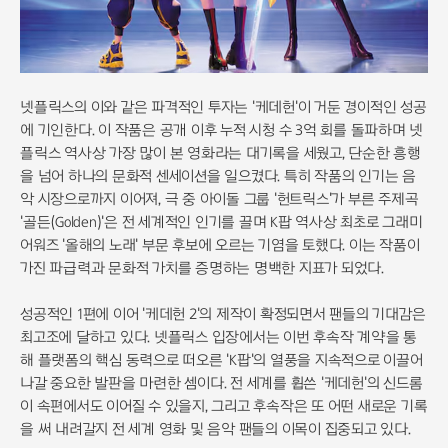
넷플릭스의 이와 같은 파격적인 투자는 '케데헌'이 거둔 경이적인 성공
에 기인한다. 이 작품은 공개 이후 누적 시청 수 3억 회를 돌파하며 넷
플릭스 역사상 가장 많이 본 영화라는 대기록을 세웠고, 단순한 흥행
을 넘어 하나의 문화적 센세이션을 일으켰다. 특히 작품의 인기는 음
악 시장으로까지 이어져, 극 중 아이돌 그룹 '헌트릭스'가 부른 주제곡
'골든(Golden)'은 전 세계적인 인기를 끌며 K팝 역사상 최초로 그래미
어워즈 '올해의 노래' 부문 후보에 오르는 기염을 토했다. 이는 작품이
가진 파급력과 문화적 가치를 증명하는 명백한 지표가 되었다.
성공적인 1편에 이어 '케데헌 2'의 제작이 확정되면서 팬들의 기대감은
최고조에 달하고 있다. 넷플릭스 입장에서는 이번 후속작 계약을 통
해 플랫폼의 핵심 동력으로 떠오른 'K팝'의 열풍을 지속적으로 이끌어
나갈 중요한 발판을 마련한 셈이다. 전 세계를 휩쓴 '케데헌'의 신드롬
이 속편에서도 이어질 수 있을지, 그리고 후속작은 또 어떤 새로운 기록
을 써 내려갈지 전 세계 영화 및 음악 팬들의 이목이 집중되고 있다.