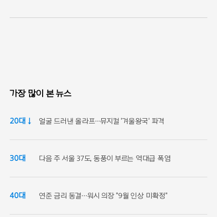
가장 많이 본 뉴스
20대 ↓
얼굴 드러낸 올라프…뮤지컬 '겨울왕국' 파격
30대
다음 주 서울 37도, 동풍이 부르는 역대급 폭염
40대
연준 금리 동결…워시 의장 "9월 인상 미확정"