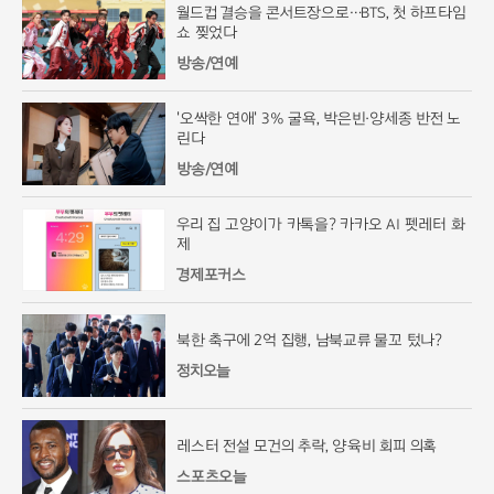
월드컵 결승을 콘서트장으로…BTS, 첫 하프타임
쇼 찢었다
방송/연예
'오싹한 연애' 3% 굴욕, 박은빈·양세종 반전 노
린다
방송/연예
우리 집 고양이가 카톡을? 카카오 AI 펫레터 화
제
경제포커스
북한 축구에 2억 집행, 남북교류 물꼬 텄나?
정치오늘
레스터 전설 모건의 추락, 양육비 회피 의혹
스포츠오늘