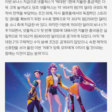
이번 보너스 지급으로 넷플릭스가 '케데헌' 1편에 지불한 총금액은 더
욱 크게 늘어났다. 당초 넷플릭스는 약 1454억 원(1억 달러) 규모의 제
작비 전액을 부담하는 조건 외에, 자사 플랫폼에서의 독점적인 스트리
밍 권리를 확보하기 위한 수수료 명목으로 약 363억 원(2500만 달러)
을 소니 측에 지급한 바 있다. 하지만 이번에 1500만 달러의 보너스가
추가되면서, 넷플릭스가 첫 번째 영화에 대해서만 지불한 총비용은 실
질적으로 약 582억 원(4000만 달러)으로 증가하게 되었다. 아직 '케
데헌 2'의 구체적인 수익 분배 조건은 공개되지 않았으나, 속편 제작의
신호탄을 쏘아 올린 이번 거래가 양측 모두에게 이익이 될 것이라는
점에는 이견이 없는 분위기다.