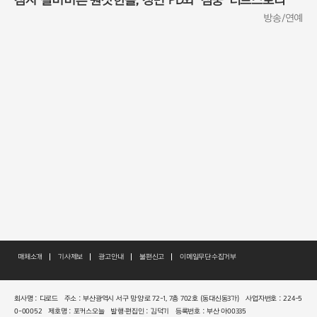
점자 실버버튼 원샷한솔, 정민 PD와 '심쿵' 러브스토리
방송/연예
매체소개
기사제보
광고안내
불편신고
이메일무단수집거부
회사명 : 디로드
주소 : 부산광역시 서구 망양로 72-1, 7층 702호 (동대신동3가)
사업자번호 : 224-5
0-00052
제호명 : 포커스오늘
발행·편집인 : 김덕기
등록번호 : 부산 아00335