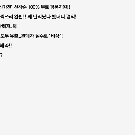
가전" 선착순 100% 무료 경품지원!!
싹쓰리 완판!! 왜 난리났나 봤더니..경악!
해져..헉!
모두 유출...관계자 실수로 "비상"!
해라!!
?