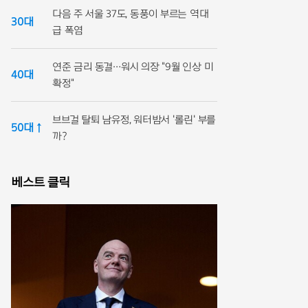
다음 주 서울 37도, 동풍이 부르는 역대
30대
급 폭염
연준 금리 동결…워시 의장 "9월 인상 미
40대
확정"
브브걸 탈퇴 남유정, 워터밤서 '롤린' 부를
50대 ↑
까?
베스트 클릭