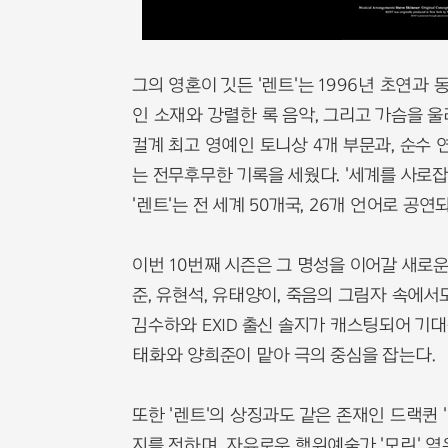
그의 영혼이 깃든 '렌트'는 1996년 초연과
인 소재와 강렬한 록 음악, 그리고 가슴을 
컬계 최고 영예인 토니상 4개 부문과, 순수
는 전무후무한 기록을 세웠다. '세계를 사로
'렌트'는 전 세계 50개국, 26개 언어로 
이번 10번째 시즌은 그 명성을 이어갈 새로운
준, 유현석, 유태양이, 죽음의 그림자 속에서
김수하와 EXID 출신 솔지가 캐스팅되어 기대
태화와 양희준이 맡아 극의 중심을 잡는다.
또한 '렌트'의 상징과도 같은 존재인 드랙퀸
지를 전하며, 자유로운 행위예술가 '모린' 