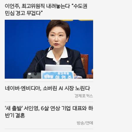
이언주, 최고위원직 내려놓는다 “수도권
민심 경고 무겁다”
네이버·엔비디아, 소버린 AI 시장 노린다
경제포커스
'새 출발' 서인영, 6살 연상 기업 대표와 하
반기 결혼
방송/연예