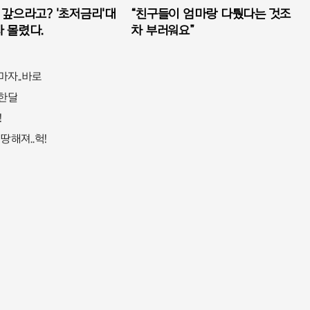
 갚으라고? '초저금리'대
“친구들이 엄마랑 다퉜다는 것조
 몰렸다.
차 부러워요”
마자..바로
 한달
!
땅해져..헉!