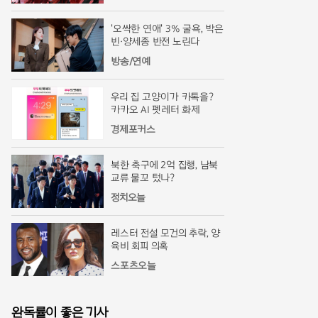
'오싹한 연애' 3% 굴욕, 박은
빈·양세종 반전 노린다
방송/연예
우리 집 고양이가 카톡을?
카카오 AI 펫레터 화제
경제포커스
북한 축구에 2억 집행, 남북
교류 물꼬 텄나?
정치오늘
레스터 전설 모건의 추락, 양
육비 회피 의혹
스포츠오늘
완독률이 좋은 기사