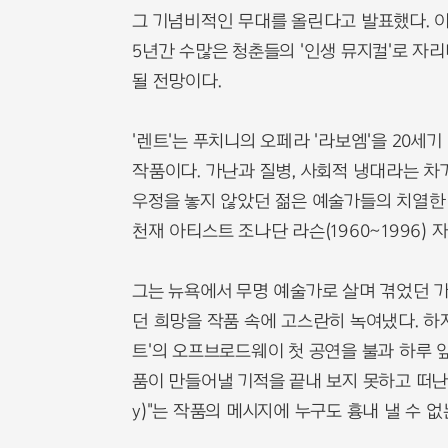
그 기념비적인 무대를 올린다고 발표했다. 이번
5년간 수많은 청춘들의 '인생 뮤지컬'로 자
될 전망이다.
'렌트'는 푸치니의 오페라 '라보엠'을 20세
작품이다. 가난과 질병, 사회적 냉대라는 차
우정을 놓지 않았던 젊은 예술가들의 치열한 1
천재 아티스트 조나단 라슨(1960~1996) 
그는 뉴욕에서 무명 예술가로 살며 겪었던 
던 희망을 작품 속에 고스란히 녹여냈다. 하
트'의 오프브로드웨이 첫 공연을 불과 하루 
품이 만들어낼 기적을 끝내 보지 못하고 떠난 그의
y)"는 작품의 메시지에 누구도 흉내 낼 수 