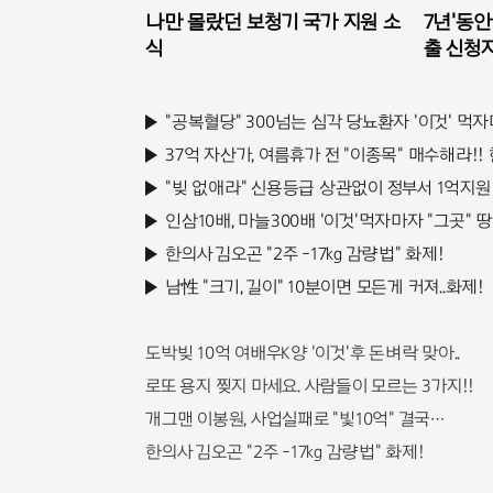
나만 몰랐던 보청기 국가 지원 소
7년'동안
식
출 신청자
"공복혈당" 300넘는 심각 당뇨환자 '이것' 먹자
37억 자산가, 여름휴가 전 "이종목" 매수해라!!
"빚 없애라" 신용등급 상관없이 정부서 1억지원
인삼10배, 마늘300배 '이것'먹자마자 "그곳" 땅
한의사 김오곤 "2주 -17kg 감량법" 화제!
남性 "크기, 길이" 10분이면 모든게 커져..화제!
도박빚 10억 여배우K양 '이것'후 돈벼락 맞아..
로또 용지 찢지 마세요. 사람들이 모르는 3가지!!
개그맨 이봉원, 사업실패로 "빛10억" 결국…
한의사 김오곤 "2주 -17kg 감량법" 화제!