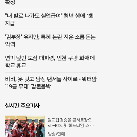
확정
"내 발로 나가도 실업급여" 청년 생애 1회
지급
'김부장' 유지안, 특혜 논란 지운 소름 돋는
악역
연기 덮인 도심 대피령, 인천 쿠팡 화재에
학교 휴교
비비, 옷 벗고 남성 댄서들 사이로…워터밤
‘19금 무대’ 갑론을박
실시간 주요기사
월드컵 결승을 콘서트장으
로…BTS, 첫 하프타임 쇼 찢
었다
방송/연예