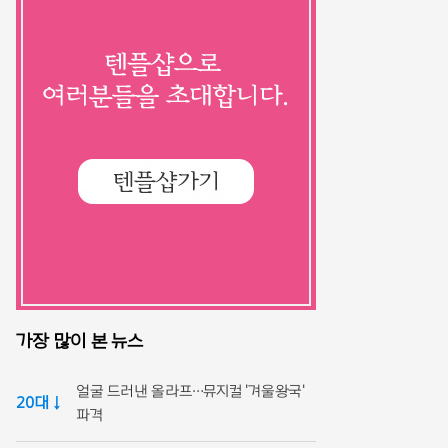
가장 많이 본 뉴스
얼굴 드러낸 올라프…뮤지컬 '겨울왕국'
20대 ↓
파격