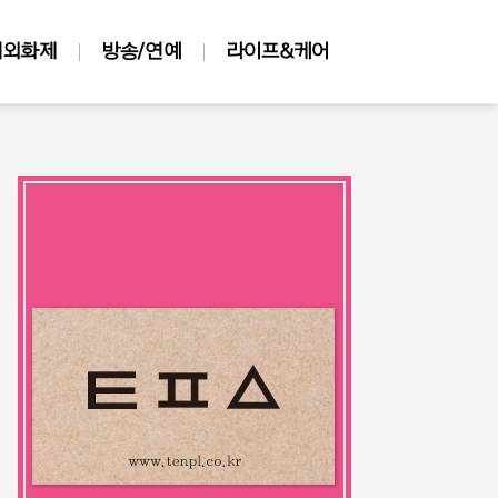
해외화제
방송/연예
라이프&케어