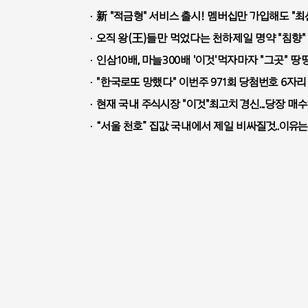
新 "적금형" 서비스 출시! 멤버십만 가입해도 "최신
오직 왕(王)들만 먹었다는 천하제일 명약 "침향" 
인삼10배, 마늘300배 '이것'먹자마자 "그곳" 땅땅
"한국로또 망했다" 이번주 971회 당첨번호 6자리 
현재 국내 주식시장 "이것"최고치 경신...당장 매수
“서울 천호” 집값 국내에서 제일 비싸질것..이유는