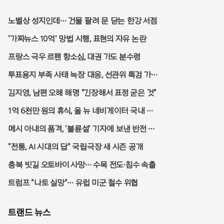
노벨상 성지인데… 건물 팔려 문 닫는 한강 서점
'가짜뉴스 10억' 망법 시행, 표현의 자유 논란
프랑스 극우 르펜 항소심, 대권 가도 분수령
투표용지 부족 사태 늑장 대응, 선관위 특검 가
나
김지영, 남편 오해 해명 "긴장해서 표정 굳은 것"
1억 6천만 원의 휴식, 올 뉴 네비게이터 국내 상
륙
메시 아내의 품격, '불륜설' 기자에 보낸 반전 메
시지
"전통, AI 시대의 답" 국립극장 새 시즌 공개
충북 빗길 오토바이 사망… 수목 전도·침수 속출
트럼프 "나토 실망"… 유럽 미군 철수 위협
트랜드 뉴스