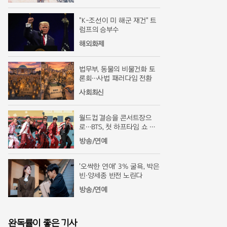
"K-조선이 미 해군 재건" 트
럼프의 승부수
해외화제
법무부, 동물의 비물건화 토
론회…사법 패러다임 전환
사회최신
월드컵 결승을 콘서트장으
로…BTS, 첫 하프타임 쇼 찢
었다
방송/연예
'오싹한 연애' 3% 굴욕, 박은
빈·양세종 반전 노린다
방송/연예
완독률이 좋은 기사