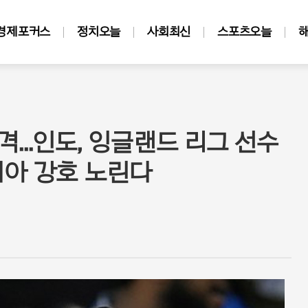
경제포커스
정치오늘
사회최신
스포츠오늘
반격...인도, 잉글랜드 리그 선수
시아 강호 노린다