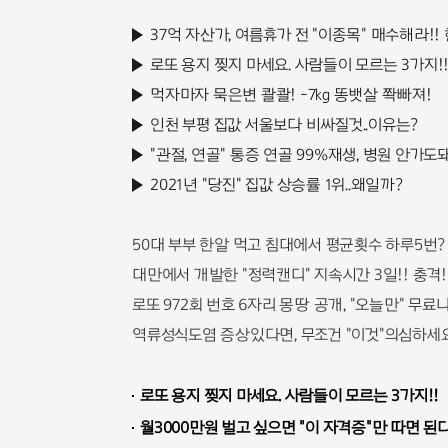
37억 자산가, 여름휴가 전 "이종목" 매수해라!!
로또 용지 찢지 마세요. 사람들이 모르는 3가지!
먹자마자 묵은변 콸콸! -7kg 똥뱃살 쫙빠져!
인천 부평 집값 서울보다 비싸질것..이유는?
"관절, 연골" 통증 연골 99%재생, 병원 안가도돼..
2021년 "당진" 집값 상승률 1위..왜일까?
50대 부부 한알 먹고 침대에서 평균횟수 하루5번?
대만에서 개발한 "정력캔디" 지속시간 3일!! 충격!
로또 972회 번호 6자리 몽땅 공개, "오늘만" 무료
역류성식도염 증상있다면, 무조건 "이것"의심하세요
로또 용지 찢지 마세요. 사람들이 모르는 3가지!!
월3000만원 벌고 싶으면 "이 자격증"만 따면 된다