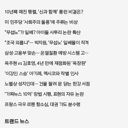
10년째 매진 행렬, '신과 함께' 롱런 비결은?
미 민주당 '사회주의 돌풍'에 주류는 비상
"무섭노"가 일베? 아이돌 사투리 논란 확산
"조국 외롭나"… 박지원, '무섭노' 일베몰이 직격
삼성·고용부 맞손… 온열질환 예방 시스템 고도
화
옥주현 vs 김호영, 4년 만에 재점화된 '옥장판'
'이강인 스승' 아기레, 멕시코와 작별 인사
노벨상 성지인데… 건물 팔려 문 닫는 한강 서점
'가짜뉴스 10억' 망법 시행, 표현의 자유 논란
프랑스 극우 르펜 항소심, 대권 가도 분수령
트랜드 뉴스