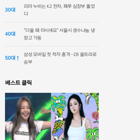
리마 누비는 K2 전차, 페루 심장부 뚫었
30대
다
"더울 때 마시세요" 서울시 생수나눔 냉
40대
장고 가동
삼성 모바일 첫 적자 충격…Z8 울트라로
50대 ↑
승부
베스트 클릭