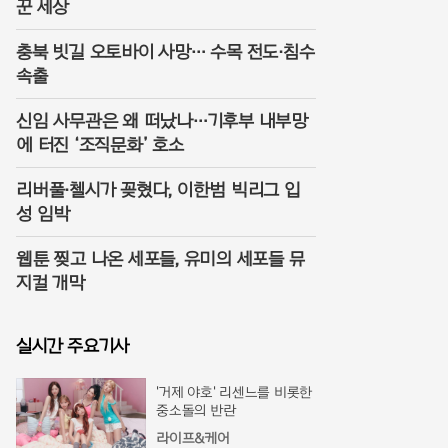
꾼 세상
충북 빗길 오토바이 사망… 수목 전도·침수
속출
신임 사무관은 왜 떠났나…기후부 내부망
에 터진 ‘조직문화’ 호소
리버풀·첼시가 꽂혔다, 이한범 빅리그 입
성 임박
웹툰 찢고 나온 세포들, 유미의 세포들 뮤
지컬 개막
실시간 주요기사
'거제 야호' 리센느를 비롯한
중소돌의 반란
라이프&케어