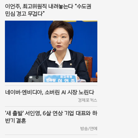
이언주, 최고위원직 내려놓는다 “수도권
민심 경고 무겁다”
네이버·엔비디아, 소버린 AI 시장 노린다
경제포커스
'새 출발' 서인영, 6살 연상 기업 대표와 하
반기 결혼
방송/연예